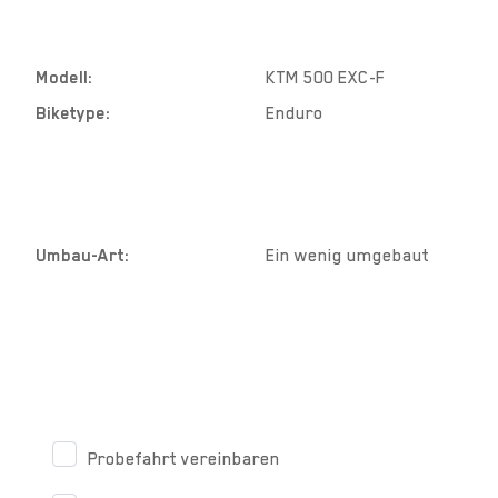
FAHRZEUG DATEN
Modell:
KTM 500 EXC-F
Biketype:
Enduro
UMBAU DATEN
Umbau-Art:
Ein wenig umgebaut
KONTAKTIERE UNS
Probefahrt vereinbaren