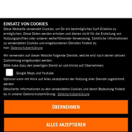
EINSATZ VON COOKIES
Diese Webseite verwendet Cookies, um Dir ein bestmögliches Surf-Erlebnis zu
ermöglichen. Diese Daten werden erhoben und dienen nicht für die Erstellung von
Nutzungsprofilen oder anderer weiterführender Verwendung. Sämtliche Informationen
zu verwendeten Cookies und eingebundenen Diensten findest du
hier:
Datenschutzerklärung
AGB
Wir verwenden auf dieser Website folgende Dienste, welche erst nach deiner aktiven
IMPRESSUM
Zustimmung eingebunden werden.
Bitte hake dazu den jeweiligen Dienst an und klicke auf Übernehmen:
DATENSCHUTZ
Google Maps und Youtube
Optional kann mit Klick auf Alles akzeptieren der Nutzung aller Dienste zugestimmt
DISCLAIMER
werden
Detailierte Informationen zu den verwendeten Cookies und deren Bedeutung findest
BARRIEREFREIHEIT
du in unserer Datenschutzerklärung:
Datenschutzerklärung
ÜBERNEHMEN
ALLES AKZEPTIEREN